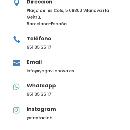
Dirección

Plaça de les Cols, 5
08800 Vilanova i la
Geltrú,
Barcelona-España
Teléfono

651 05 35 17
Email

info@yogavilanova.es
Whatsapp

651 05 35 17
Instagram

@tantaelab