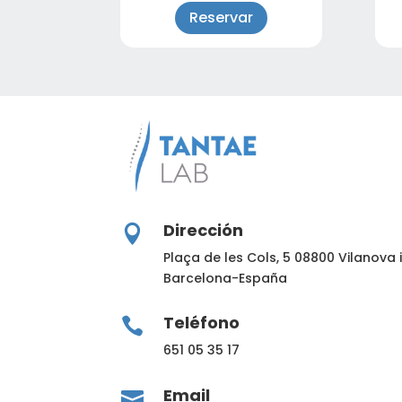
Reservar
Dirección

Plaça de les Cols, 5
08800 Vilanova i 
Barcelona-España
Teléfono

651 05 35 17
Email
