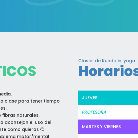
Clases de Kundalini yoga
TICOS
Horario
media.
JUEVES
la clase para tener tiempo
es.
PROFESORA
fibras naturales.
ga aconsejan el uso del
MARTES Y VIERNES
irte como quieras 😉
problema motor/mental